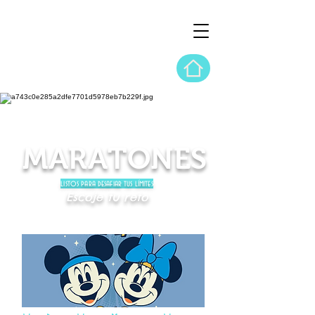
MARATONES
listos para desafiar tus límites
Escoje tu reto