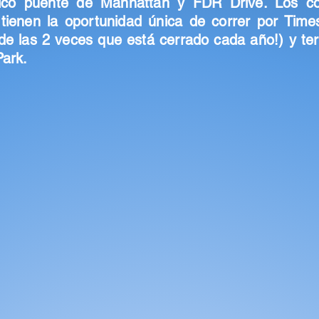
órico puente de Manhattan y FDR Drive. Los co
tienen la oportunidad única de correr por Tim
 de las 2 veces que está cerrado cada año!) y te
Park.