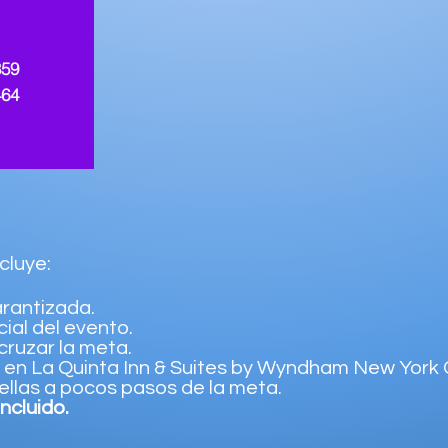
859
464
cluye:
rantizada.
ial del evento.
cruzar la meta.
en La Quinta Inn & Suites by Wyndham New York C
rellas a pocos pasos de la meta.
ncluido.