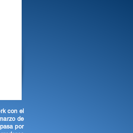
rk con el
 marzo de
 pasa por