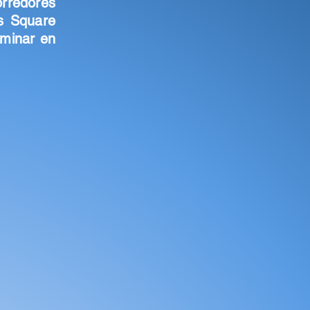
rredores
es Square
rminar en