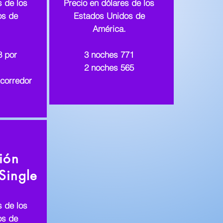
s de los
Precio en dólares de los
os de
Estados Unidos de
América.
8 por
3 noches 771
2 noches 565
corredor
ión
 Single
s de los
os de