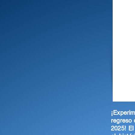
¡Experim
regreso 
2025! El