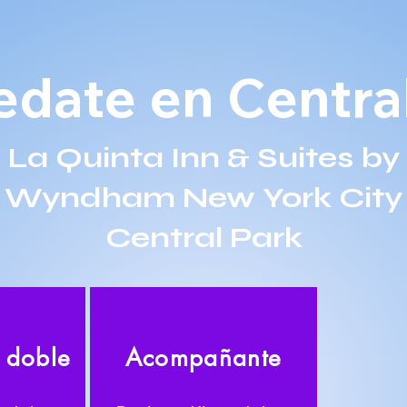
date en Centra
La Quinta Inn & Suites by
Wyndham New York City
Central Park
 doble
Acompañante