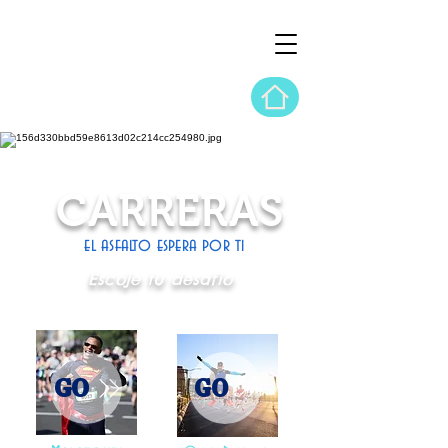
CARRERAS
el asfalto espera por ti
Escoje tu desafio
GO
GO