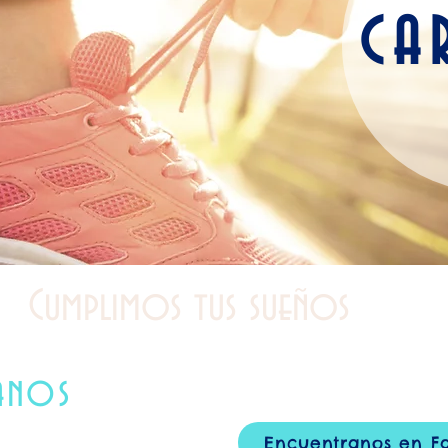
CA
Cumplimos tus sueños
anos
Encuentranos en F