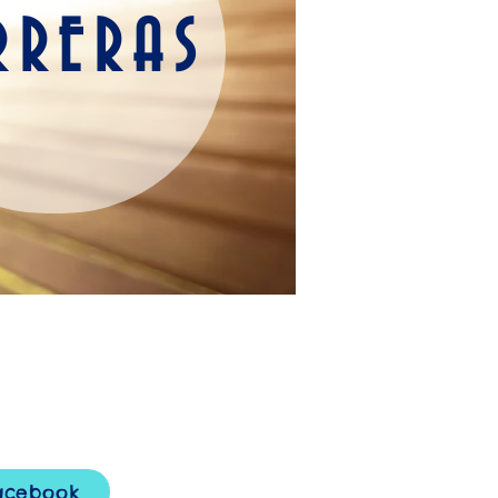
RRERAS
acebook