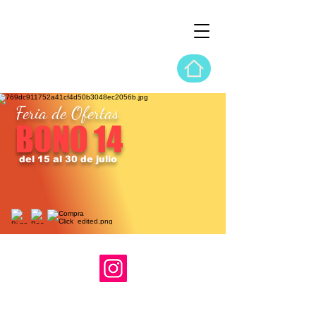
Feria de Ofertas
BONO 14
del 15 al 30 de julio
© 2024 Live Now Tours